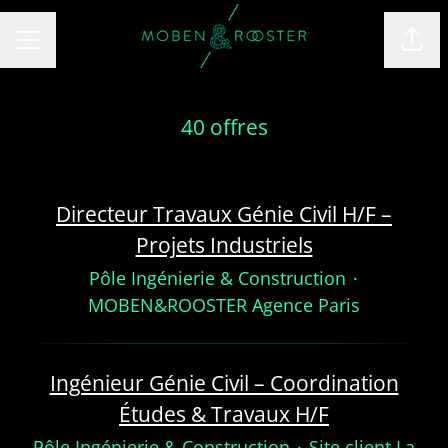
Part
MENU CARRIÈRE
40 offres
Directeur Travaux Génie Civil H/F –
Projets Industriels
Pôle Ingénierie & Construction
·
MOBEN&ROOSTER Agence Paris
Ingénieur Génie Civil – Coordination
Études & Travaux H/F
Pôle Ingénierie & Construction
·
Site client La