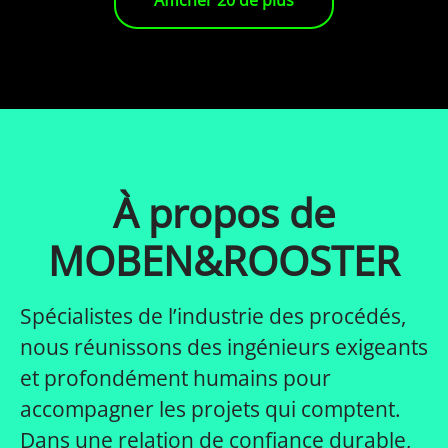
Afficher 20 de plus
À propos de
MOBEN&ROOSTER
Spécialistes de l’industrie des procédés,
nous réunissons des ingénieurs exigeants
et profondément humains pour
accompagner les projets qui comptent.
Dans une relation de confiance durable,