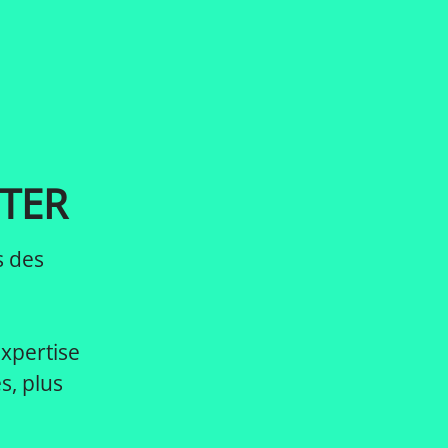
TER
s des
expertise
s, plus