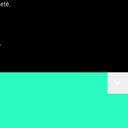
eté.
e