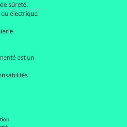
 de sûreté.
 ou électrique
ierie
menté est un
onsabilités
tion