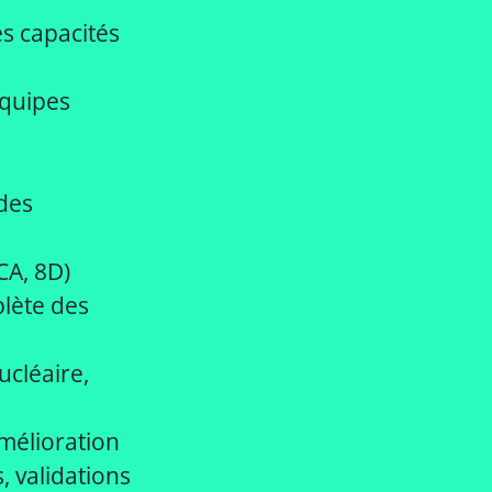
es capacités
équipes
 des
CA, 8D)
plète des
ucléaire,
mélioration
, validations