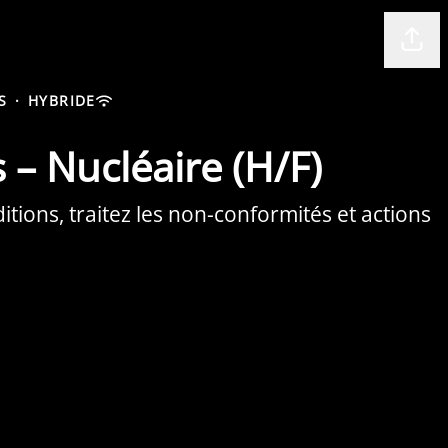
Part
S
·
HYBRIDE
 – Nucléaire (H/F)
itions, traitez les non-conformités et actions
.