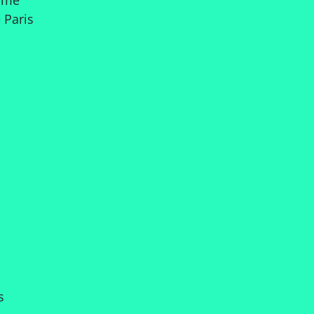
irmé
Paris
s