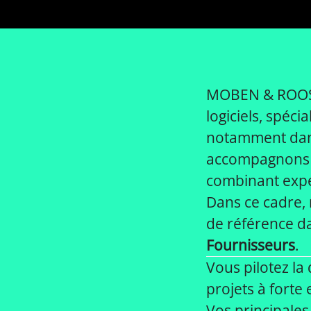
MOBEN & ROOSTE
logiciels, spéc
notamment dans 
accompagnons no
combinant exper
Dans ce cadre, 
de référence da
Fournisseurs
.
Vous pilotez la
projets à forte
Vos principales