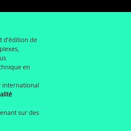
 d’édition de
plexes,
ous
echnique en
 international
alité
rvenant sur des