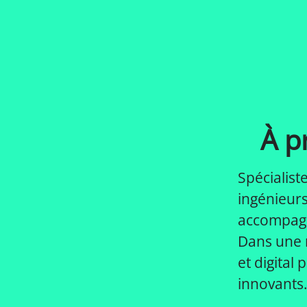
À 
Spécialist
ingénieur
accompagn
Dans une r
et digital
innovants…