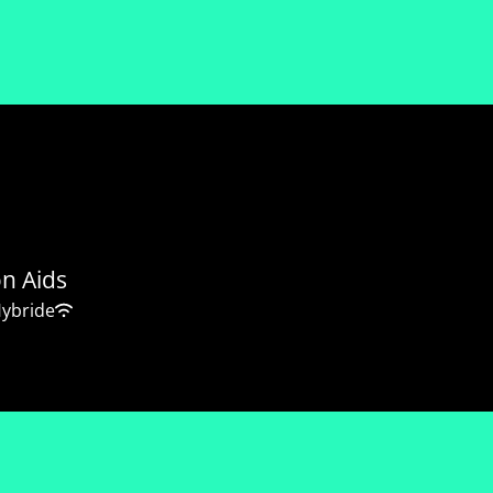
on Aids
ybride