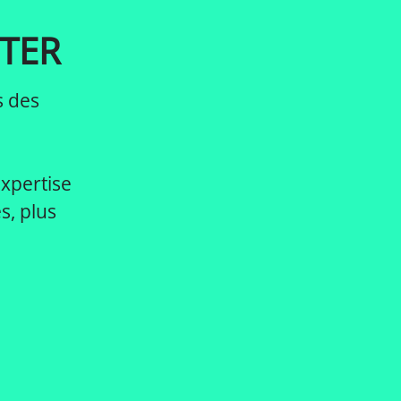
TER
s des
expertise
s, plus